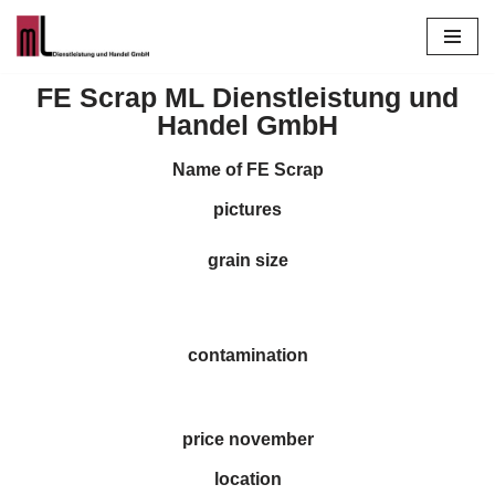
Zum
Inhalt
FE Scrap ML Dienstleistung und
springen
Handel GmbH
Name of FE Scrap
pictures
grain size
contamination
price november
location